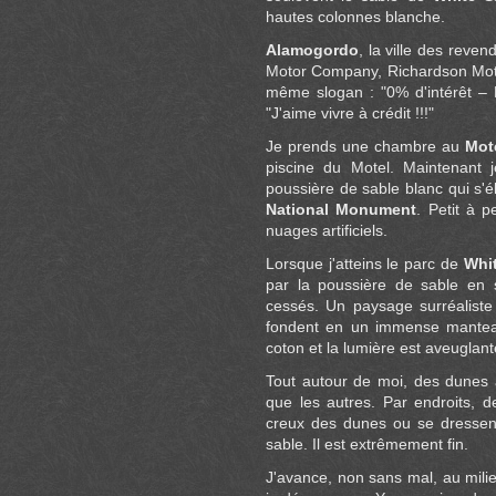
hautes colonnes blanche.
Alamogordo
, la ville des reve
Motor Company, Richardson Motor,
même slogan : "0% d'intérêt – P
"J'aime vivre à crédit !!!"
Je prends une chambre au
Mot
piscine du Motel. Maintenant 
poussière de sable blanc qui s'é
National Monument
. Petit à p
nuages artificiels.
Lorsque j'atteins le parc de
Whi
par la poussière de sable en 
cessés. Un paysage surréaliste
fondent en un immense manteau
coton et la lumière est aveuglant
Tout autour de moi, des dunes 
que les autres. Par endroits, 
creux des dunes ou se dressent
sable. Il est extrêmement fin.
J'avance, non sans mal, au mili